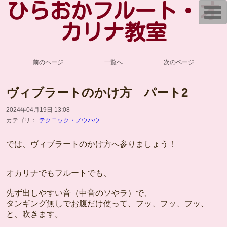
ひらおかフルート・オ
T
o
g
カリナ教室
g
l
e
n
a
前のページ
一覧へ
次のページ
v
i
g
ヴィブラートのかけ方 パート2
a
t
i
2024年04月19日 13:08
o
カテゴリ：
テクニック・ノウハウ
n
では、ヴィブラートのかけ方へ参りましょう！
オカリナでもフルートでも、
先ず出しやすい音（中音のソやラ）で、
タンギング無しでお腹だけ使って、フッ、フッ、フッ、
と、吹きます。