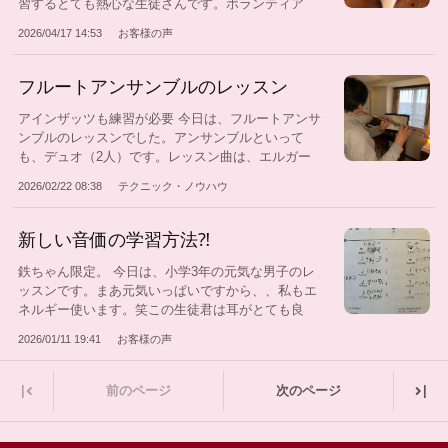
習するとても熱心な生徒さんです。ボランティア
で...
2026/04/17 14:53
お客様の声
フルートアンサンブルのレッスン
アインザッツも練習が必要 今日は、フルートアンサ
ンブルのレッスンでした。アンサンブルといって
も、デュオ（2人）です。レッスン曲は、エルガー
の...
2026/02/22 08:38
テクニック・ノウハウ
新しい音価の学習方法⁈
鉄ちゃん限定。 今日は、小学3年の元気な男子のレ
ッスンです。まあ元気いっぱいですから、、私もエ
ネルギー使います。笑この生徒君は耳がとても良
い...
2026/01/11 19:41
お客様の声
|
|
前のページ
次のページ