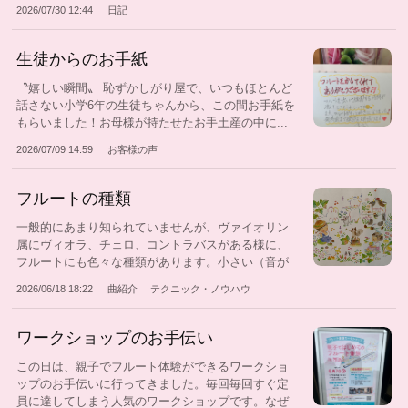
す！...
2026/07/30 12:44
日記
生徒からのお手紙
〝嬉しい瞬間〟 恥ずかしがり屋で、いつもほとんど
話さない小学6年の生徒ちゃんから、この間お手紙を
もらいました！お母様が持たせたお手土産の中に...
2026/07/09 14:59
お客様の声
フルートの種類
一般的にあまり知られていませんが、ヴァイオリン
属にヴィオラ、チェロ、コントラバスがある様に、
フルートにも色々な種類があります。小さい（音が
高...
2026/06/18 18:22
曲紹介
テクニック・ノウハウ
ワークショップのお手伝い
この日は、親子でフルート体験ができるワークショ
ップのお手伝いに行ってきました。毎回毎回すぐ定
員に達してしまう人気のワークショップです。なぜ