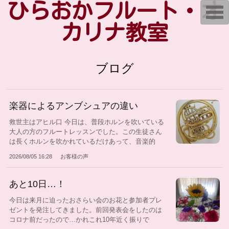
ひらおかフルート・オ
T
o
g
カリナ教室
g
l
e
n
a
ブログ
v
i
g
a
t
楽器によるアンブシュアの違い
i
o
救世主はアヒル口 今日は、普段ホルンを吹いている
n
大人の方のフルートレッスンでした。この生徒さん
は長くホルンを吹かれているだけあって、音楽的
セ...
2026/08/05 16:28
お客様の声
あと10日…！
今日は来月に迫ったおさらい会のお花と参加者プレ
ゼントを発注してきました。前回発表会をしたのは
コロナ前だったので…かれこれ10年近く振りで