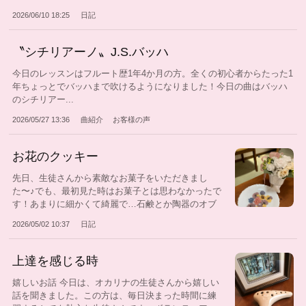
な...
2026/06/10 18:25
日記
〝シチリアーノ〟J.S.バッハ
今日のレッスンはフルート歴1年4か月の方。全くの初心者からたった1
年ちょっとでバッハまで吹けるようになりました！今日の曲はバッハ
のシチリアー...
2026/05/27 13:36
曲紹介
お客様の声
お花のクッキー
先日、生徒さんから素敵なお菓子をいただきまし
た〜♪でも、最初見た時はお菓子とは思わなかったで
す！あまりに細かくて綺麗で…石鹸とか陶器のオブ
ジ...
2026/05/02 10:37
日記
上達を感じる時
嬉しいお話 今日は、オカリナの生徒さんから嬉しい
話を聞きました。この方は、毎日決まった時間に練