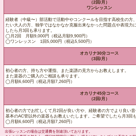
（2回/月）
ワンレッスン
経験者（中級〜）部活動で活動中やコンクールを目指す高校生の方
たい大人の方、独学ではなかなか克服出来なかった問題点や表現力
したら月3回も承ります。
◯月2回 月額9,000円（税込月額9,900円）
◯ワンレッスン 1回5,000円（税込5,500円）
オカリナ30分コース
（3回/月）
初心者の方、持ち方や運指、また楽譜の見方からお教えします。
また楽器のご購入のご相談も承ります。
◯月額6,600円（税込月額7,260円）
オカリナ45分コース
（2回/月）
初心者の方でお忙しくて月2回が良い方や、経験者の方でより良い音
基本のAC管以外の楽器もお教えいたします。ご希望でしたら月3回
◯月額6,600円（税込月額7,260円）
出張レッスンの場合は交通費を別途頂いております。