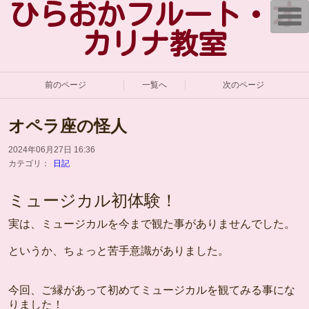
ひらおかフルート・オ
T
o
g
カリナ教室
g
l
e
n
a
前のページ
一覧へ
次のページ
v
i
g
オペラ座の怪人
a
t
i
2024年06月27日 16:36
o
カテゴリ：
日記
n
ミュージカル初体験！
実は、ミュージカルを今まで観た事がありませんでした。
というか、ちょっと苦手意識がありました。
今回、ご縁があって初めてミュージカルを観てみる事にな
りました！