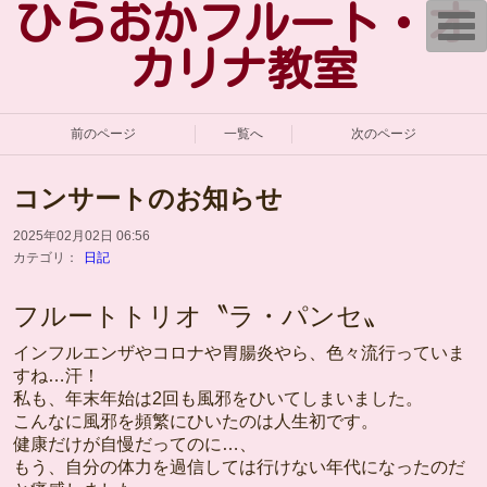
ひらおかフルート・オ
T
o
g
カリナ教室
g
l
e
n
a
前のページ
一覧へ
次のページ
v
i
g
コンサートのお知らせ
a
t
i
2025年02月02日 06:56
o
カテゴリ：
日記
n
フルートトリオ〝ラ・パンセ〟
インフルエンザやコロナや胃腸炎やら、色々流行っていま
すね…汗！
私も、年末年始は2回も風邪をひいてしまいました。
こんなに風邪を頻繁にひいたのは人生初です。
健康だけが自慢だってのに…、
もう、自分の体力を過信しては行けない年代になったのだ